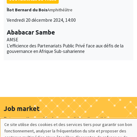
Îlot Bernard du Bois
Amphithéâtre
Vendredi 20 décembre 2024, 14:00
Ababacar Sambe
AMSE
L'efficience des Partenariats Public Privé face aux défis de la
gouvernance en Afrique Sub-saharienne
Job market
Retrouvez l'ensemble de nos candidats disponibles
Ce site utilise des cookies et des services tiers pour garantir son bon
actuellement sur le Job market
Utilisation
fonctionnement, analyser la fréquentation du site et proposer des
Candidats