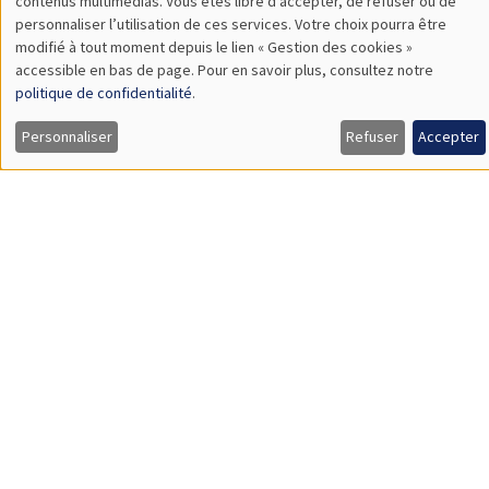
contenus multimédias. Vous êtes libre d’accepter, de refuser ou de
des
personnaliser l’utilisation de ces services. Votre choix pourra être
modifié à tout moment depuis le lien « Gestion des cookies »
données
À propos
Nos engagements
accessible en bas de page. Pour en savoir plus, consultez notre
personnelles
politique de confidentialité
.
Hommage à
Actualités
et
Personnaliser
Refuser
Accepter
Offres d'emploi
Presse
des
cookies
Mentions légales
Gestion des cookies
Intranet