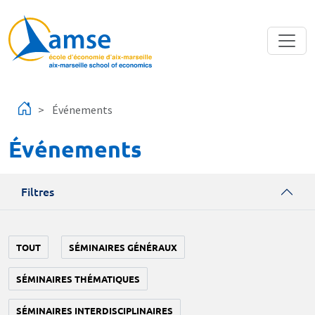
Aller au contenu principal
Événements
Événements
Filtres
TOUT
SÉMINAIRES GÉNÉRAUX
SÉMINAIRES THÉMATIQUES
SÉMINAIRES INTERDISCIPLINAIRES