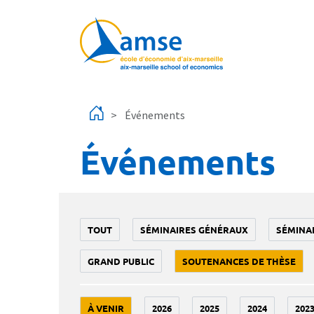
Aller au contenu principal
Événements
Événements
TOUT
SÉMINAIRES GÉNÉRAUX
SÉMINA
GRAND PUBLIC
SOUTENANCES DE THÈSE
À VENIR
2026
2025
2024
202