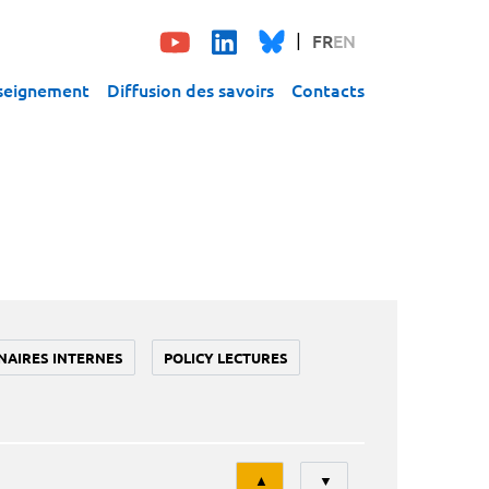
FR
EN
seignement
Diffusion des savoirs
Contacts
NAIRES INTERNES
POLICY LECTURES
Tri
▲
▼