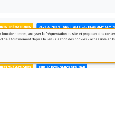
IRES THÉMATIQUES
DEVELOPMENT AND POLITICAL ECONOMY SEMI
bon fonctionnement, analyser la fréquentation du site et proposer des conte
to Nisticò
modifié à tout moment depuis le lien « Gestion des cookies » accessible en 
ty of Naples Federico II
IRES THÉMATIQUES
PUBLIC ECONOMICS SEMINAR
IRES GÉNÉRAUX
AMSE SEMINAR