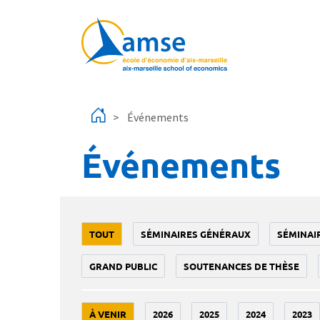
Aller au contenu principal
Événements
Événements
TOUT
SÉMINAIRES GÉNÉRAUX
SÉMINAI
GRAND PUBLIC
SOUTENANCES DE THÈSE
À VENIR
2026
2025
2024
2023