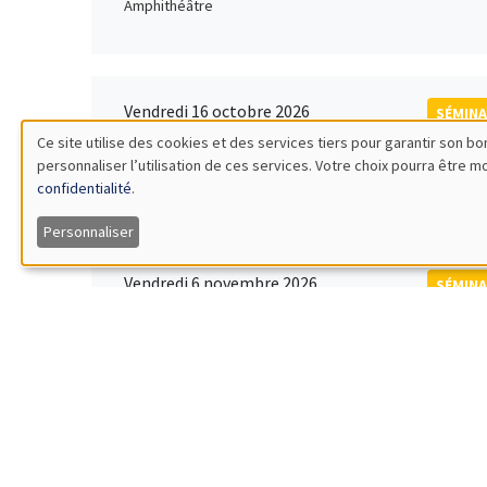
Amphithéâtre
Vendredi 16 octobre 2026
SÉMINA
11:00 à 12:15
Ce site utilise des cookies et des services tiers pour garantir son 
Rober
personnaliser l’utilisation de ces services. Votre choix pourra être 
Utilisation
MEGA
Universi
confidentialité
.
des
Personnaliser
données
Vendredi 6 novembre 2026
SÉMINA
12:00 à 13:00
TBA
personnelles
Îlot Bernard du Bois
et
des
Lundi 9 novembre 2026
SÉMINA
11:30 à 12:45