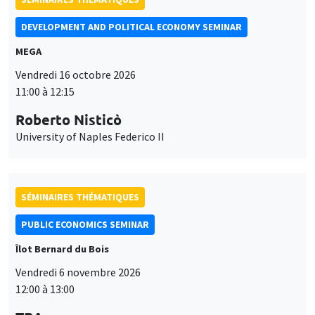
DEVELOPMENT AND POLITICAL ECONOMY SEMINAR
MEGA
Vendredi 16 octobre 2026
11:00 à 12:15
Roberto Nisticò
University of Naples Federico II
SÉMINAIRES THÉMATIQUES
PUBLIC ECONOMICS SEMINAR
Îlot Bernard du Bois
Vendredi 6 novembre 2026
12:00 à 13:00
Ce site utilise des cookies et des services tiers pour garantir son bon
Utilisation
fonctionnement, analyser la fréquentation du site et proposer des
TBA
contenus multimédias. Vous êtes libre d’accepter, de refuser ou de