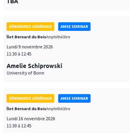
des
personnaliser l’utilisation de ces services. Votre choix pourra être
modifié à tout moment depuis le lien « Gestion des cookies »
données
accessible en bas de page. Pour en savoir plus, consultez notre
SÉMINAIRES GÉNÉRAUX
AMSE SEMINAR
personnelles
politique de confidentialité
.
Îlot Bernard du Bois
Amphithéâtre
et
Personnaliser
Refuser
Accepter
Lundi 9 novembre 2026
des
11:30 à 12:45
cookies
Amelie Schiprowski
University of Bonn
SÉMINAIRES GÉNÉRAUX
AMSE SEMINAR
Îlot Bernard du Bois
Amphithéâtre
Lundi 16 novembre 2026
11:30 à 12:45
Albretch Glitz