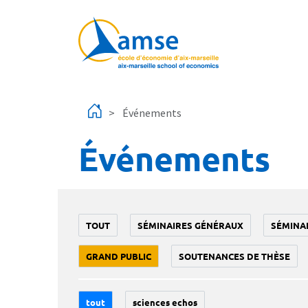
Aller au contenu principal
Événements
Événements
TOUT
SÉMINAIRES GÉNÉRAUX
SÉMINA
GRAND PUBLIC
SOUTENANCES DE THÈSE
tout
sciences echos