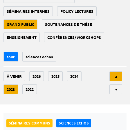
SÉMINAIRES INTERNES
POLICY LECTURES
GRAND PUBLIC
SOUTENANCES DE THÈSE
ENSEIGNEMENT
CONFÉRENCES/WORKSHOPS
tout
sciences echos
Tri
À VENIR
2026
2025
2024
▲
2023
2022
▼
SÉMINAIRES COMMUNS
SCIENCES ECHOS