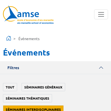
Aller au contenu principal
Événements
Événements
Filtres
TOUT
SÉMINAIRES GÉNÉRAUX
SÉMINAIRES THÉMATIQUES
SÉMINAIRES INTERDISCIPLINAIRES