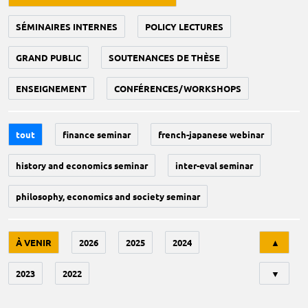
SÉMINAIRES INTERNES
POLICY LECTURES
GRAND PUBLIC
SOUTENANCES DE THÈSE
ENSEIGNEMENT
CONFÉRENCES/WORKSHOPS
tout
finance seminar
french-japanese webinar
history and economics seminar
inter-eval seminar
philosophy, economics and society seminar
Tri
À VENIR
2026
2025
2024
▲
2023
2022
▼