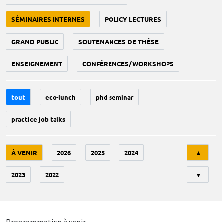
SÉMINAIRES INTERNES
POLICY LECTURES
GRAND PUBLIC
SOUTENANCES DE THÈSE
ENSEIGNEMENT
CONFÉRENCES/WORKSHOPS
tout
eco-lunch
phd seminar
practice job talks
Tri
À VENIR
2026
2025
2024
▲
2023
2022
▼
Programmation à venir