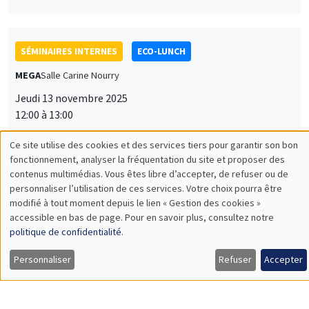
SÉMINAIRES INTERNES
ECO-LUNCH
MEGA
Salle Carine Nourry
Jeudi 13 novembre 2025
12:00 à 13:00
Jiakun Zheng
Ce site utilise des cookies et des services tiers pour garantir son bon
Utilisation
AMSE
fonctionnement, analyser la fréquentation du site et proposer des
Unpacking Household Insurance Decisions: Field and
contenus multimédias. Vous êtes libre d’accepter, de refuser ou de
des
Experimental Evidence
personnaliser l’utilisation de ces services. Votre choix pourra être
modifié à tout moment depuis le lien « Gestion des cookies »
données
accessible en bas de page. Pour en savoir plus, consultez notre
personnelles
politique de confidentialité
.
SÉMINAIRES INTERNES
ECO-LUNCH
et
Personnaliser
Refuser
Accepter
MEGA
Salle Carine Nourry
des
Jeudi 27 novembre 2025
cookies
12:00 à 13:00