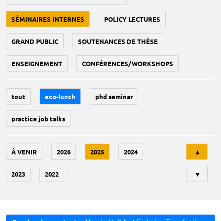
SÉMINAIRES INTERNES
POLICY LECTURES
GRAND PUBLIC
SOUTENANCES DE THÈSE
ENSEIGNEMENT
CONFÉRENCES/WORKSHOPS
tout
eco-lunch
phd seminar
practice job talks
Tri
À VENIR
2026
2025
2024
▲
2023
2022
▼