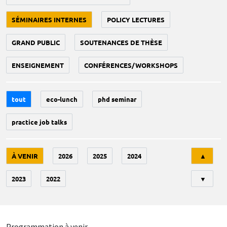
SÉMINAIRES INTERNES
POLICY LECTURES
GRAND PUBLIC
SOUTENANCES DE THÈSE
ENSEIGNEMENT
CONFÉRENCES/WORKSHOPS
tout
eco-lunch
phd seminar
practice job talks
Tri
À VENIR
2026
2025
2024
▲
2023
2022
▼
Programmation à venir