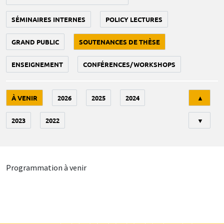
SÉMINAIRES INTERNES
POLICY LECTURES
GRAND PUBLIC
SOUTENANCES DE THÈSE
ENSEIGNEMENT
CONFÉRENCES/WORKSHOPS
Tri
À VENIR
2026
2025
2024
▲
2023
2022
▼
Programmation à venir