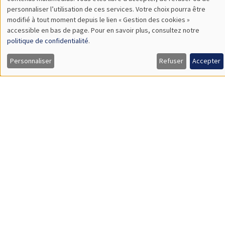
TBA
des
personnaliser l’utilisation de ces services. Votre choix pourra être
modifié à tout moment depuis le lien « Gestion des cookies »
données
accessible en bas de page. Pour en savoir plus, consultez notre
personnelles
politique de confidentialité
.
SÉMINAIRES GÉNÉRAUX
AMSE SEMINAR
et
Personnaliser
Refuser
Accepter
Îlot Bernard du Bois
Amphithéâtre
des
Lundi 9 novembre 2026
cookies
11:30 à 12:45
Amelie Schiprowski
University of Bonn
SÉMINAIRES GÉNÉRAUX
AMSE SEMINAR
Îlot Bernard du Bois
Amphithéâtre
Lundi 16 novembre 2026
11:30 à 12:45