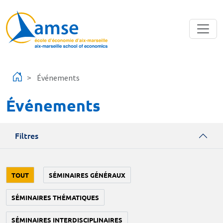
Aller au contenu principal
Événements
Événements
Filtres
TOUT
SÉMINAIRES GÉNÉRAUX
SÉMINAIRES THÉMATIQUES
SÉMINAIRES INTERDISCIPLINAIRES