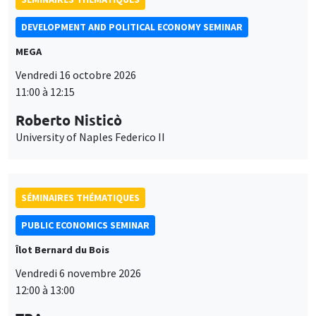
SÉMINAIRES THÉMATIQUES
PUBLIC ECONOMICS SEMINAR
Îlot Bernard du Bois
Vendredi 6 novembre 2026
12:00 à 13:00
TBA
SÉMINAIRES GÉNÉRAUX
AMSE SEMINAR
Îlot Bernard du Bois
Amphithéâtre
Ce site utilise des cookies et des services tiers pour garantir son bon
Lundi 9 novembre 2026
Utilisation
fonctionnement, analyser la fréquentation du site et proposer des
11:30 à 12:45
contenus multimédias. Vous êtes libre d’accepter, de refuser ou de