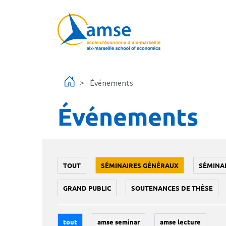
Aller au contenu principal
Événements
Événements
TOUT
SÉMINAIRES GÉNÉRAUX
SÉMINA
GRAND PUBLIC
SOUTENANCES DE THÈSE
tout
amse seminar
amse lecture