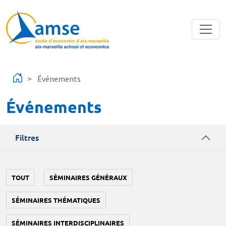
Aller au contenu principal
Événements
Événements
Filtres
TOUT
SÉMINAIRES GÉNÉRAUX
SÉMINAIRES THÉMATIQUES
SÉMINAIRES INTERDISCIPLINAIRES