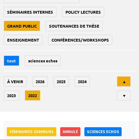
SÉMINAIRES INTERNES
POLICY LECTURES
GRAND PUBLIC
SOUTENANCES DE THÈSE
ENSEIGNEMENT
CONFÉRENCES/WORKSHOPS
tout
sciences echos
Tri
À VENIR
2026
2025
2024
▲
2023
2022
▼
SÉMINAIRES COMMUNS
ANNULÉ
SCIENCES ECHOS