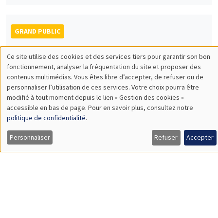
GRAND PUBLIC
Vendredi 6 décembre 2024
Ce site utilise des cookies et des services tiers pour garantir son bon
14:30 à 16:00
Utilisation
fonctionnement, analyser la fréquentation du site et proposer des
contenus multimédias. Vous êtes libre d’accepter, de refuser ou de
Un cas particulier et ancien du débat
des
personnaliser l’utilisation de ces services. Votre choix pourra être
entre impôt et croissance entre 1700 et
modifié à tout moment depuis le lien « Gestion des cookies »
données
1850
accessible en bas de page. Pour en savoir plus, consultez notre
personnelles
Antoine Gentier
politique de confidentialité
.
et
UNIQUEMENT EN FRANÇAIS
Personnaliser
Refuser
Accepter
des
cookies
GRAND PUBLIC
SCIENCES ECHOS
Bibliothèque de l'Alcazar
Mardi 17 décembre 2024