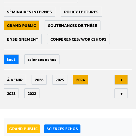
SÉMINAIRES INTERNES
POLICY LECTURES
GRAND PUBLIC
SOUTENANCES DE THÈSE
ENSEIGNEMENT
CONFÉRENCES/WORKSHOPS
tout
sciences echos
Tri
À VENIR
2026
2025
2024
▲
2023
2022
▼
GRAND PUBLIC
SCIENCES ECHOS