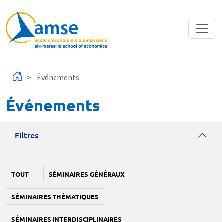
Aller au contenu principal
Événements
Événements
Filtres
TOUT
SÉMINAIRES GÉNÉRAUX
SÉMINAIRES THÉMATIQUES
SÉMINAIRES INTERDISCIPLINAIRES