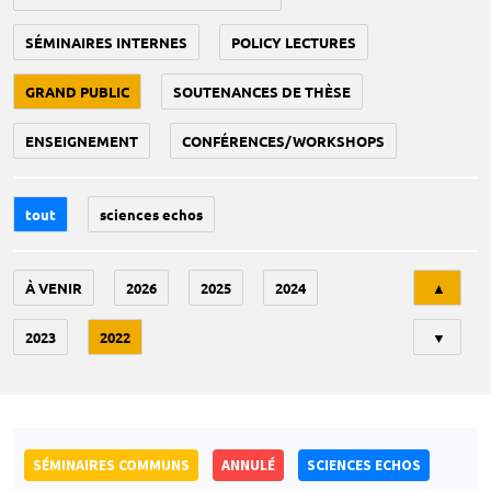
SÉMINAIRES INTERNES
POLICY LECTURES
GRAND PUBLIC
SOUTENANCES DE THÈSE
ENSEIGNEMENT
CONFÉRENCES/WORKSHOPS
tout
sciences echos
Tri
À VENIR
2026
2025
2024
▲
2023
2022
▼
SÉMINAIRES COMMUNS
ANNULÉ
SCIENCES ECHOS