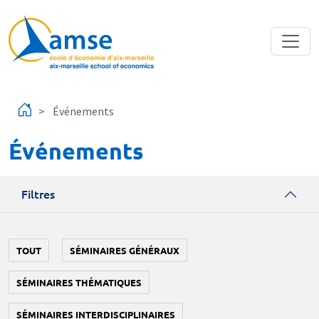
Aller au contenu principal
Événements
Événements
Filtres
TOUT
SÉMINAIRES GÉNÉRAUX
SÉMINAIRES THÉMATIQUES
SÉMINAIRES INTERDISCIPLINAIRES