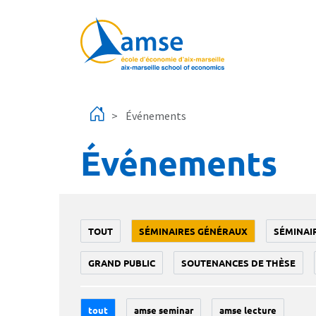
Aller au contenu principal
Événements
Événements
TOUT
SÉMINAIRES GÉNÉRAUX
SÉMINAI
GRAND PUBLIC
SOUTENANCES DE THÈSE
tout
amse seminar
amse lecture