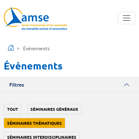
Aller au contenu principal
Événements
Événements
Filtres
TOUT
SÉMINAIRES GÉNÉRAUX
SÉMINAIRES THÉMATIQUES
SÉMINAIRES INTERDISCIPLINAIRES