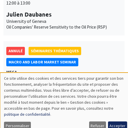
12:00 à 13:00
Julien Daubanes
University of Geneva
Oil Companies' Reserve Sensitivity to the Oil Price (RSP)
ANNULÉ
SÉMINAIRES THÉMATIQUES
MACRO AND LABOR MARKET SEMINAR
MEGA
Ce site utilise des cookies et des services tiers pour garantir son bon
Jeudi 6 avril 2023
Utilisation
fonctionnement, analyser la fréquentation du site et proposer des
10:00 à 11:00
contenus multimédias. Vous êtes libre d’accepter, de refuser ou de
des
personnaliser l’utilisation de ces services. Votre choix pourra être
Jean Imbs
modifié à tout moment depuis le lien « Gestion des cookies »
données
NYU Abu Dhabi
accessible en bas de page. Pour en savoir plus, consultez notre
Measuring openness
personnelles
politique de confidentialité
.
et
Personnaliser
Refuser
Accepter