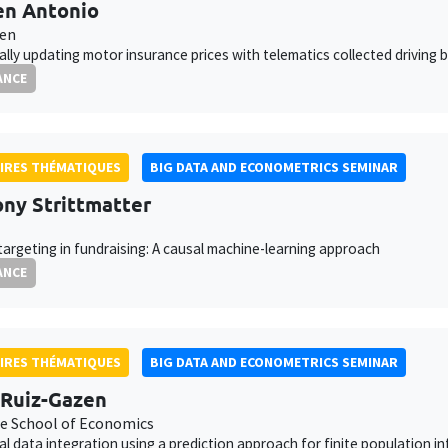
en Antonio
ven
lly updating motor insurance prices with telematics collected driving 
ANCE
IRES THÉMATIQUES
BIG DATA AND ECONOMETRICS SEMINAR
ny Strittmatter
targeting in fundraising: A causal machine-learning approach
ANCE
IRES THÉMATIQUES
BIG DATA AND ECONOMETRICS SEMINAR
Ruiz-Gazen
e School of Economics
cal data integration using a prediction approach for finite population i