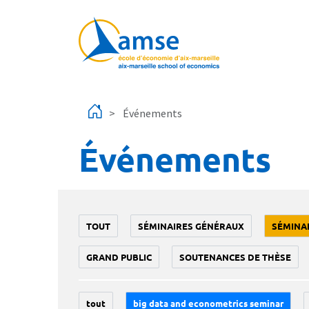
Aller au contenu principal
Événements
Événements
TOUT
SÉMINAIRES GÉNÉRAUX
SÉMINA
GRAND PUBLIC
SOUTENANCES DE THÈSE
tout
big data and econometrics seminar