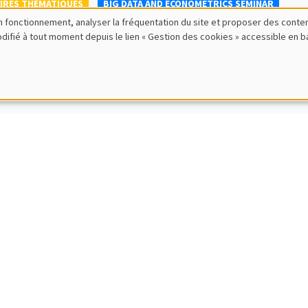
IRES THÉMATIQUES
BIG DATA AND ECONOMETRICS SEMINAR
bon fonctionnement, analyser la fréquentation du site et proposer des conte
r Thomas
modifié à tout moment depuis le lien « Gestion des cookies » accessible en 
ité Paris Dauphine-PSL
 bubble asset ? An optimal portfolio allocation strategy
IRES THÉMATIQUES
BIG DATA AND ECONOMETRICS SEMINAR
mmad Abu-Zaineh
illfare distributions in the presence of partially-ordered health states