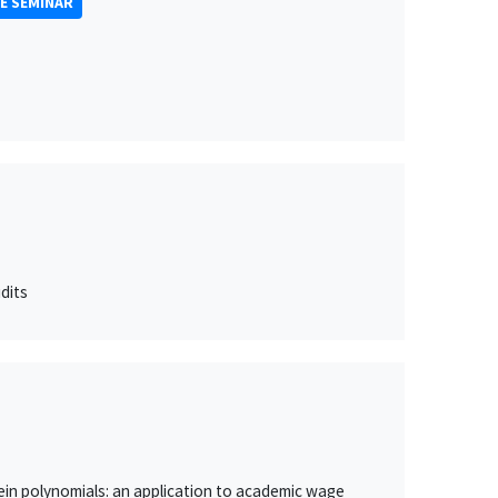
E SEMINAR
dits
in polynomials: an application to academic wage