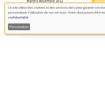
Mardi 6 décembre 2022
SÉMINA
14:00 à 15:30
Ce site utilise des cookies et des services tiers pour garantir son 
Arthu
personnaliser l’utilisation de ces services. Votre choix pourra être 
Utilisation
Îlot Bernard du Bois
Univers
confidentialité
.
Salle 17
Bet on a
des
Personnaliser
données
Mardi 13 décembre 2022
SÉMINA
personnelles
15:00 à 16:30
Moha
Îlot Bernard du Bois
AMSE
et
Salle 21
Ranking 
des
cookies