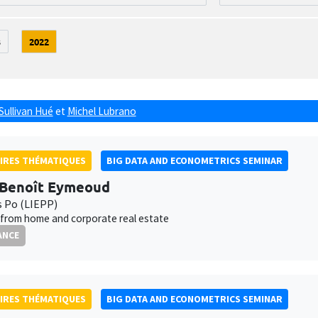
3
2022
Sullivan Hué
et
Michel Lubrano
IRES THÉMATIQUES
BIG DATA AND ECONOMETRICS SEMINAR
-Benoît Eymeoud
s Po (LIEPP)
from home and corporate real estate
ANCE
IRES THÉMATIQUES
BIG DATA AND ECONOMETRICS SEMINAR