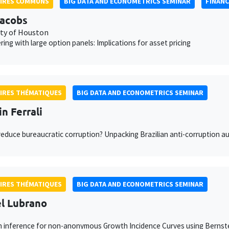
AIRES COMMUNS
BIG DATA AND ECONOMETRICS SEMINAR
FINANC
Jacobs
ity of Houston
ering with large option panels: Implications for asset pricing
IRES THÉMATIQUES
BIG DATA AND ECONOMETRICS SEMINAR
n Ferrali
educe bureaucratic corruption? Unpacking Brazilian anti-corruption au
IRES THÉMATIQUES
BIG DATA AND ECONOMETRICS SEMINAR
l Lubrano
 inference for non-anonymous Growth Incidence Curves using Bernste