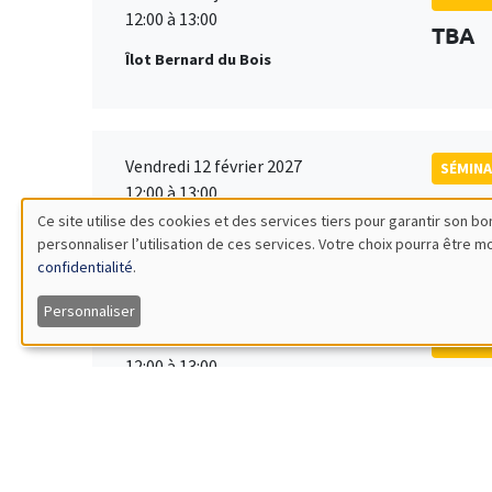
12:00 à 13:00
TBA
Îlot Bernard du Bois
Vendredi 12 février 2027
SÉMINA
12:00 à 13:00
TBA
Ce site utilise des cookies et des services tiers pour garantir son 
Îlot Bernard du Bois
personnaliser l’utilisation de ces services. Votre choix pourra être 
Utilisation
confidentialité
.
des
Personnaliser
Vendredi 19 mars 2027
SÉMINA
données
12:00 à 13:00
TBA
Îlot Bernard du Bois
personnelles
et