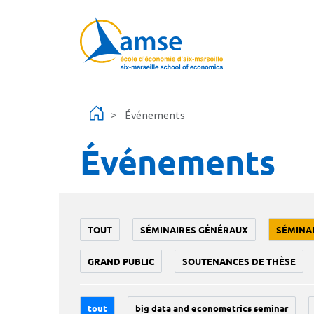
Aller au contenu principal
Événements
Événements
TOUT
SÉMINAIRES GÉNÉRAUX
SÉMINA
GRAND PUBLIC
SOUTENANCES DE THÈSE
tout
big data and econometrics seminar