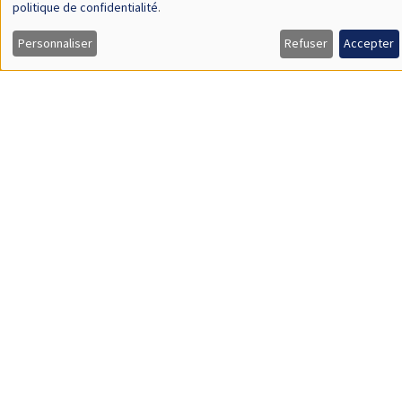
HISTORY AND ECONOMICS SEMINAR
Îlot Bernard du Bois
Salle 24
Mercredi 10 mai 2023
14:30 à 16:00
Romain Huret
Président de l'EHESS, Directeur d'études de l'EHESS,
Directeur du Centre d’études nord-américaines - CENA,
Directeur adjoint de Mondes Américains
Présentation du livre "Les millions de monsieur Mellon - Le
capitalisme en procès aux États-Unis (1933-1941)"
SÉMINAIRES INTERDISCIPLINAIRES
FRENCH-JAPANESE WEBINAR
Vendredi 12 mai 2023
10:00 à 11:00