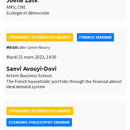
AMU, CNE
Ecologie et démocratie
SÉMINAIRES INTERDISCIPLINAIRES
FINANCE SEMINAR
MEGA
Salle Carine Nourry
Mardi 21 mars 2023, 14:30
Ce site utilise des cookies et des services tiers pour garantir son bon
Utilisation
fonctionnement, analyser la fréquentation du site et proposer des
Sanvi Avouyi-Dovi
contenus multimédias. Vous êtes libre d’accepter, de refuser ou de
des
Artem Business School
personnaliser l’utilisation de ces services. Votre choix pourra être
The French households' portfolio through the financial almost
modifié à tout moment depuis le lien « Gestion des cookies »
données
ideal demand system
accessible en bas de page. Pour en savoir plus, consultez notre
personnelles
politique de confidentialité
.
et
Personnaliser
Refuser
Accepter
SÉMINAIRES INTERDISCIPLINAIRES
des
ECONOMIC PHILOSOPHY SEMINAR
cookies