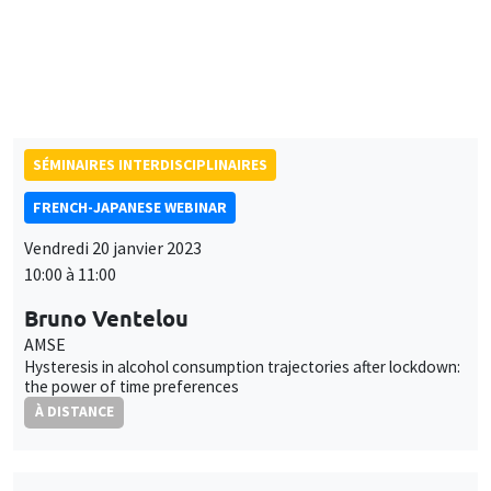
Research Institute of Economy, Trade, and Industry (RIETI)
East Asian and European firms: Comrades or competitors
À DISTANCE
SÉMINAIRES INTERDISCIPLINAIRES
FRENCH-JAPANESE WEBINAR
Vendredi 20 janvier 2023
10:00 à 11:00
Bruno Ventelou
AMSE
Hysteresis in alcohol consumption trajectories after lockdown:
the power of time preferences
À DISTANCE