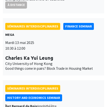
À DISTANCE
SÉMINAIRES INTERDISCIPLINAIRES
FINANCE SEMINAR
MEGA
Ce site utilise des cookies et des services tiers pour garantir son bon
Mardi 13 mai 2025
Utilisation
fonctionnement, analyser la fréquentation du site et proposer des
10:30 à 12:00
contenus multimédias. Vous êtes libre d’accepter, de refuser ou de
des
personnaliser l’utilisation de ces services. Votre choix pourra être
Charles Ka Yui Leung
modifié à tout moment depuis le lien « Gestion des cookies »
données
City University of Hong Kong
accessible en bas de page. Pour en savoir plus, consultez notre
Good things come in pairs? Block Trade in Housing Market
personnelles
politique de confidentialité
.
et
Personnaliser
Refuser
Accepter
des
SÉMINAIRES INTERDISCIPLINAIRES
cookies
HISTORY AND ECONOMICS SEMINAR
Îlot Bernard du Bois
Amphithéâtre