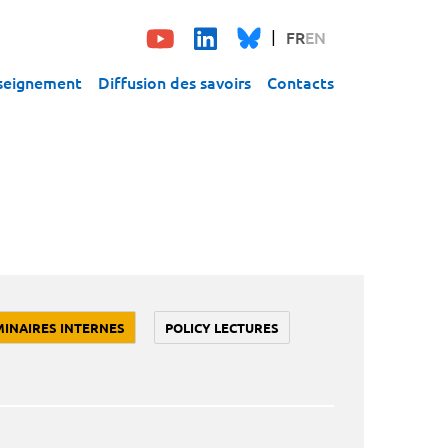
FR
EN
seignement
Diffusion des savoirs
Contacts
MINAIRES INTERNES
POLICY LECTURES