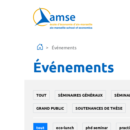
Aller au contenu principal
Événements
Événements
TOUT
SÉMINAIRES GÉNÉRAUX
SÉMINA
GRAND PUBLIC
SOUTENANCES DE THÈSE
tout
eco-lunch
phd seminar
practi