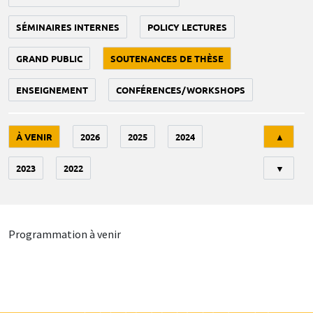
SÉMINAIRES INTERNES
POLICY LECTURES
GRAND PUBLIC
SOUTENANCES DE THÈSE
ENSEIGNEMENT
CONFÉRENCES/WORKSHOPS
Tri
À VENIR
2026
2025
2024
▲
2023
2022
▼
Programmation à venir