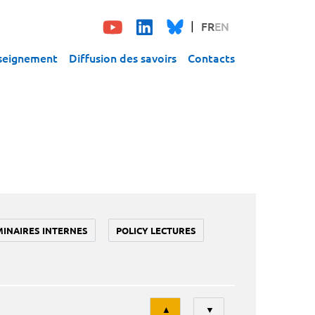
FR
EN
seignement
Diffusion des savoirs
Contacts
MINAIRES INTERNES
POLICY LECTURES
Tri
▲
▼