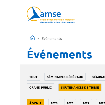
Aller au contenu principal
Événements
Événements
TOUT
SÉMINAIRES GÉNÉRAUX
SÉMINA
GRAND PUBLIC
SOUTENANCES DE THÈSE
À VENIR
2026
2025
2024
202