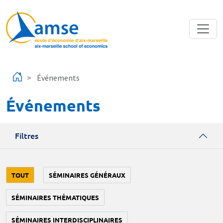
Aller au contenu principal
Événements
Événements
Filtres
TOUT
SÉMINAIRES GÉNÉRAUX
SÉMINAIRES THÉMATIQUES
SÉMINAIRES INTERDISCIPLINAIRES