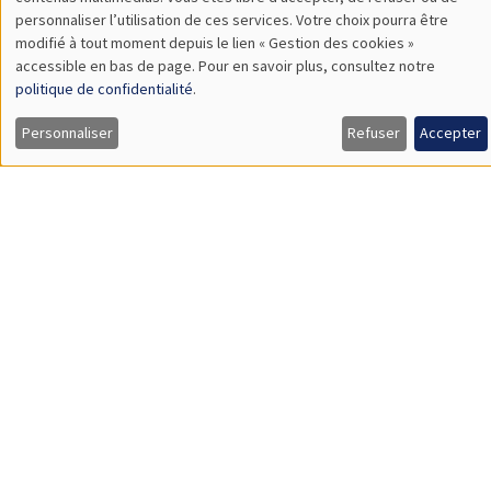
TBA
des
personnaliser l’utilisation de ces services. Votre choix pourra être
modifié à tout moment depuis le lien « Gestion des cookies »
données
accessible en bas de page. Pour en savoir plus, consultez notre
personnelles
politique de confidentialité
.
SÉMINAIRES GÉNÉRAUX
AMSE SEMINAR
et
Personnaliser
Refuser
Accepter
Îlot Bernard du Bois
Amphithéâtre
des
Lundi 9 novembre 2026
cookies
11:30 à 12:45
Amelie Schiprowski
University of Bonn
SÉMINAIRES GÉNÉRAUX
AMSE SEMINAR
Îlot Bernard du Bois
Amphithéâtre
Lundi 16 novembre 2026
11:30 à 12:45