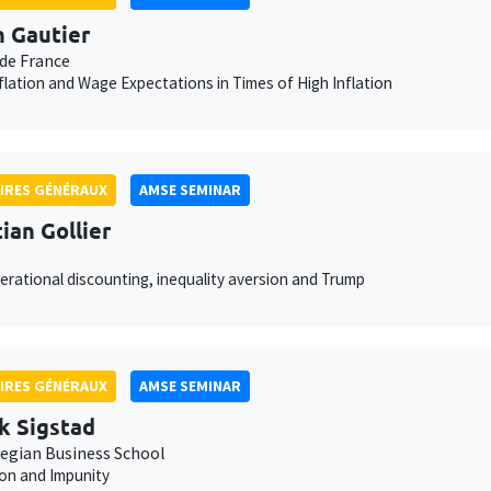
 Gautier
de France
nflation and Wage Expectations in Times of High Inflation
IRES GÉNÉRAUX
AMSE SEMINAR
tian Gollier
erational discounting, inequality aversion and Trump
IRES GÉNÉRAUX
AMSE SEMINAR
k Sigstad
egian Business School
on and Impunity