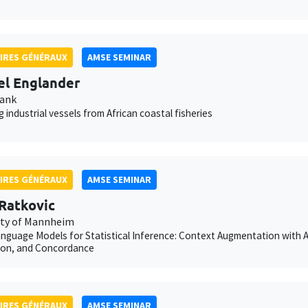
IRES GÉNÉRAUX
AMSE SEMINAR
el Englander
Bank
g industrial vessels from African coastal fisheries
IRES GÉNÉRAUX
AMSE SEMINAR
Ratkovic
ity of Mannheim
nguage Models for Statistical Inference: Context Augmentation with 
ion, and Concordance
IRES GÉNÉRAUX
AMSE SEMINAR