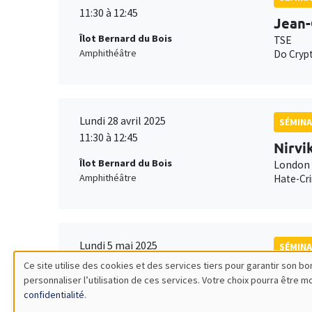
11:30 à 12:45
Jean-
Îlot Bernard du Bois
TSE
Amphithéâtre
Do Crypt
Lundi 28 avril 2025
SÉMINA
11:30 à 12:45
Nirvi
Îlot Bernard du Bois
London 
Amphithéâtre
Hate-Cri
Lundi 5 mai 2025
SÉMINA
11:30 à 12:45
Ce site utilise des cookies et des services tiers pour garantir son 
Jörge
personnaliser l’utilisation de ces services. Votre choix pourra être 
Utilisation
Îlot Bernard du Bois
Stockho
confidentialité
.
Amphithéâtre
On the p