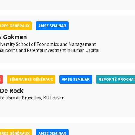
IRES GÉNÉRAUX
AMSE SEMINAR
s Gokmen
iversity School of Economics and Management
nal Norms and Parental Investment in Human Capital
É
SÉMINAIRES GÉNÉRAUX
AMSE SEMINAR
REPORTÉ PROCHA
 De Rock
té libre de Bruxelles, KU Leuven
IRES GÉNÉRAUX
AMSE SEMINAR