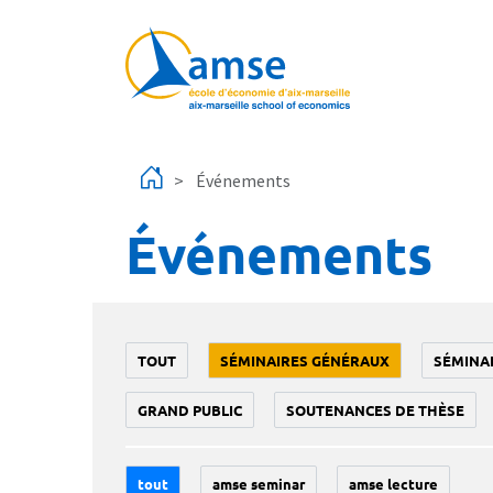
Aller au contenu principal
Événements
Événements
TOUT
SÉMINAIRES GÉNÉRAUX
SÉMINA
GRAND PUBLIC
SOUTENANCES DE THÈSE
tout
amse seminar
amse lecture