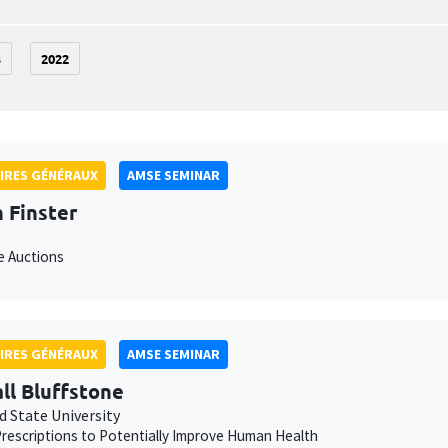
3
2022
IRES GÉNÉRAUX
AMSE SEMINAR
 Finster
e Auctions
IRES GÉNÉRAUX
AMSE SEMINAR
ll Bluffstone
d State University
rescriptions to Potentially Improve Human Health