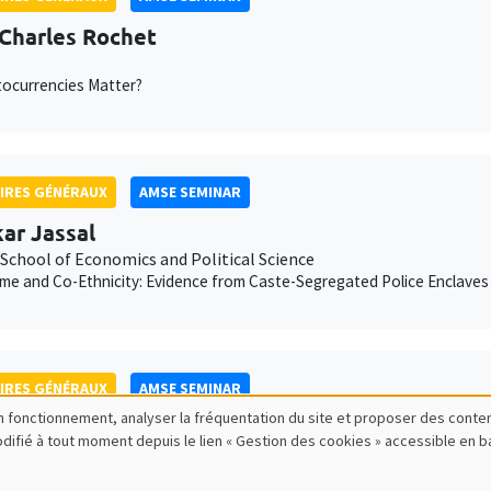
Charles Rochet
ocurrencies Matter?
IRES GÉNÉRAUX
AMSE SEMINAR
kar Jassal
School of Economics and Political Science
me and Co-Ethnicity: Evidence from Caste-Segregated Police Enclaves 
IRES GÉNÉRAUX
AMSE SEMINAR
bon fonctionnement, analyser la fréquentation du site et proposer des conte
n Weibull
modifié à tout moment depuis le lien « Gestion des cookies » accessible en 
lm School of Economics
olitical economy of democracy in higher dimensions