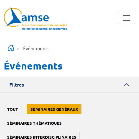
Aller au contenu principal
Événements
Événements
Filtres
TOUT
SÉMINAIRES GÉNÉRAUX
SÉMINAIRES THÉMATIQUES
SÉMINAIRES INTERDISCIPLINAIRES