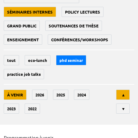
SÉMINAIRES INTERNES
POLICY LECTURES
GRAND PUBLIC
SOUTENANCES DE THÈSE
ENSEIGNEMENT
CONFÉRENCES/WORKSHOPS
tout
eco-lunch
phd seminar
practice job talks
Tri
À VENIR
2026
2025
2024
▲
2023
2022
▼
Programmation à venir