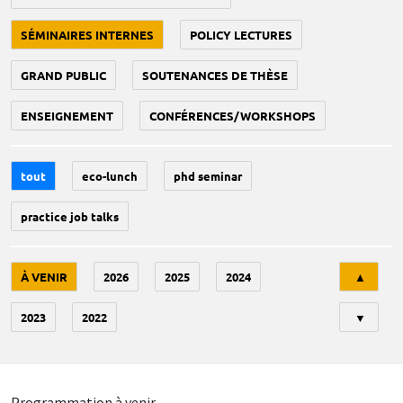
SÉMINAIRES INTERNES
POLICY LECTURES
GRAND PUBLIC
SOUTENANCES DE THÈSE
ENSEIGNEMENT
CONFÉRENCES/WORKSHOPS
tout
eco-lunch
phd seminar
practice job talks
Tri
À VENIR
2026
2025
2024
▲
2023
2022
▼
Programmation à venir