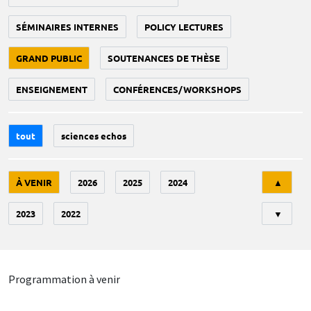
SÉMINAIRES INTERNES
POLICY LECTURES
GRAND PUBLIC
SOUTENANCES DE THÈSE
ENSEIGNEMENT
CONFÉRENCES/WORKSHOPS
tout
sciences echos
Tri
À VENIR
2026
2025
2024
▲
2023
2022
▼
Programmation à venir