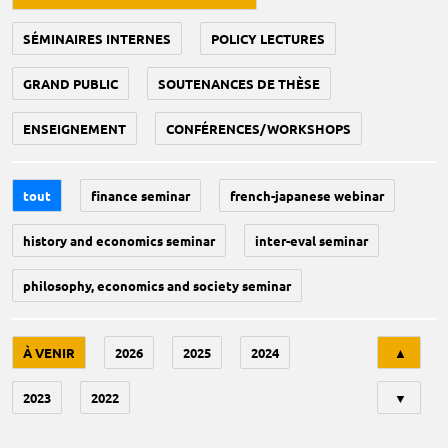
SÉMINAIRES INTERNES
POLICY LECTURES
GRAND PUBLIC
SOUTENANCES DE THÈSE
ENSEIGNEMENT
CONFÉRENCES/WORKSHOPS
tout
finance seminar
french-japanese webinar
history and economics seminar
inter-eval seminar
philosophy, economics and society seminar
Tri
À VENIR
2026
2025
2024
▲
2023
2022
▼