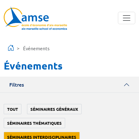
Aller au contenu principal
Événements
Événements
Filtres
TOUT
SÉMINAIRES GÉNÉRAUX
SÉMINAIRES THÉMATIQUES
SÉMINAIRES INTERDISCIPLINAIRES