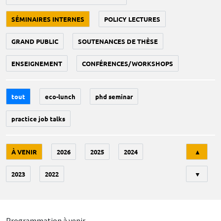
SÉMINAIRES INTERNES
POLICY LECTURES
GRAND PUBLIC
SOUTENANCES DE THÈSE
ENSEIGNEMENT
CONFÉRENCES/WORKSHOPS
tout
eco-lunch
phd seminar
practice job talks
Tri
À VENIR
2026
2025
2024
▲
2023
2022
▼
Programmation à venir