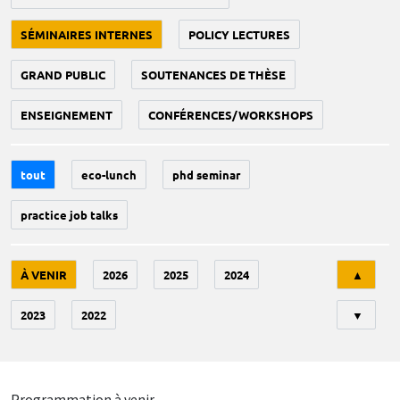
SÉMINAIRES INTERNES
POLICY LECTURES
GRAND PUBLIC
SOUTENANCES DE THÈSE
ENSEIGNEMENT
CONFÉRENCES/WORKSHOPS
tout
eco-lunch
phd seminar
practice job talks
Tri
À VENIR
2026
2025
2024
▲
2023
2022
▼
Programmation à venir