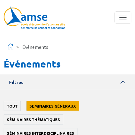
Aller au contenu principal
Événements
Événements
Filtres
TOUT
SÉMINAIRES GÉNÉRAUX
SÉMINAIRES THÉMATIQUES
SÉMINAIRES INTERDISCIPLINAIRES