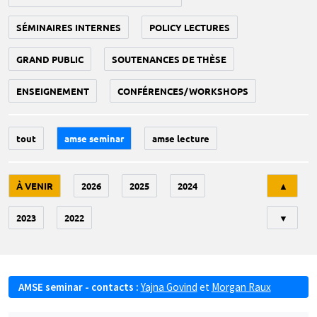
SÉMINAIRES INTERNES
POLICY LECTURES
GRAND PUBLIC
SOUTENANCES DE THÈSE
ENSEIGNEMENT
CONFÉRENCES/WORKSHOPS
tout
amse seminar
amse lecture
Tri
À VENIR
2026
2025
2024
▲
2023
2022
▼
AMSE seminar - contacts :
Yajna Govind
et
Morgan Raux