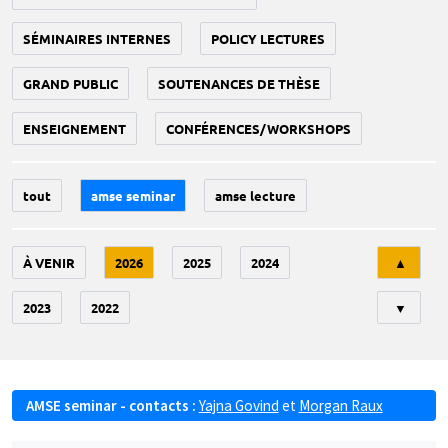
SÉMINAIRES INTERNES
POLICY LECTURES
GRAND PUBLIC
SOUTENANCES DE THÈSE
ENSEIGNEMENT
CONFÉRENCES/WORKSHOPS
tout
amse seminar
amse lecture
Tri
À VENIR
2026
2025
2024
▲
2023
2022
▼
AMSE seminar - contacts :
Yajna Govind
et
Morgan Raux