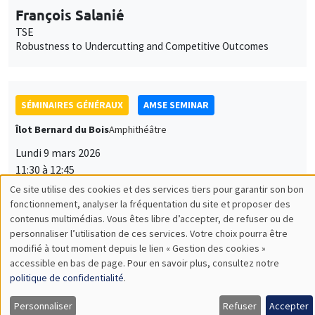
François Salanié
TSE
Robustness to Undercutting and Competitive Outcomes
SÉMINAIRES GÉNÉRAUX
AMSE SEMINAR
Îlot Bernard du Bois
Amphithéâtre
Lundi 9 mars 2026
11:30 à 12:45
Ce site utilise des cookies et des services tiers pour garantir son bon
Aureo de Paula
Utilisation
fonctionnement, analyser la fréquentation du site et proposer des
University College London, CeMMAP and Institute for
contenus multimédias. Vous êtes libre d’accepter, de refuser ou de
des
Fiscal Studies
personnaliser l’utilisation de ces services. Votre choix pourra être
Production Function Estimation Using Subjective Expectations
modifié à tout moment depuis le lien « Gestion des cookies »
données
Data
accessible en bas de page. Pour en savoir plus, consultez notre
personnelles
politique de confidentialité
.
et
Personnaliser
Refuser
Accepter