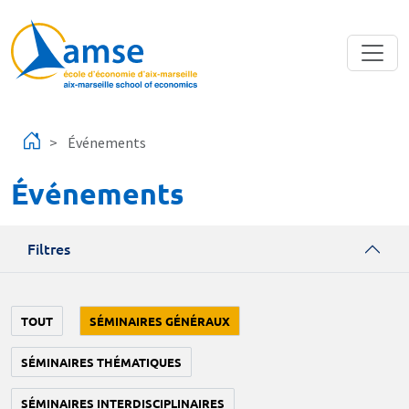
Aller au contenu principal
Événements
Événements
Filtres
TOUT
SÉMINAIRES GÉNÉRAUX
SÉMINAIRES THÉMATIQUES
SÉMINAIRES INTERDISCIPLINAIRES