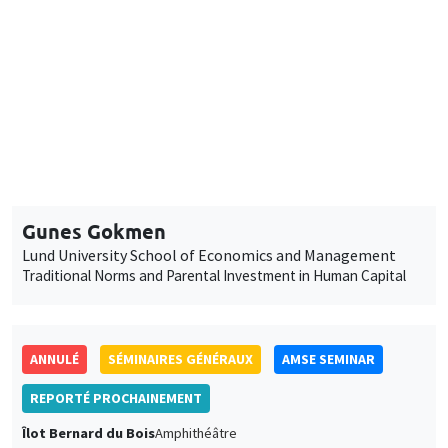
SÉMINAIRES GÉNÉRAUX
AMSE SEMINAR
Îlot Bernard du Bois
Amphithéâtre
Lundi 27 janvier 2025
11:30 à 12:45
Gunes Gokmen
Lund University School of Economics and Management
Traditional Norms and Parental Investment in Human Capital
ANNULÉ
SÉMINAIRES GÉNÉRAUX
AMSE SEMINAR
REPORTÉ PROCHAINEMENT
Îlot Bernard du Bois
Amphithéâtre
Lundi 3 février 2025
11:30 à 12:45