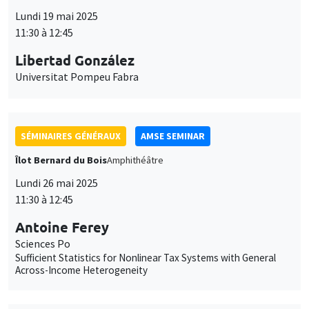
cookies
Libertad González
Universitat Pompeu Fabra
SÉMINAIRES GÉNÉRAUX
AMSE SEMINAR
Îlot Bernard du Bois
Amphithéâtre
Lundi 26 mai 2025
11:30 à 12:45
Antoine Ferey
Sciences Po
Sufficient Statistics for Nonlinear Tax Systems with General
Across-Income Heterogeneity
SÉMINAIRES GÉNÉRAUX
AMSE SEMINAR
Îlot Bernard du Bois
Amphithéâtre