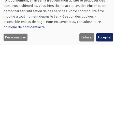
Jérôme Valette
CEPII
Hard to Starboard? How Far-Right Success Shapes Mainstream
Politics – Evidence from the Front National
SÉMINAIRES COMMUNS
AMSE SEMINAR
DEVELOPMENT AND POLITICAL ECONOMY SEMINAR
Îlot Bernard du Bois
Amphithéâtre
Lundi 29 septembre 2025
11:30 à 12:45
Reshmaan Hussam
Harvard Business School
Household Preferences for Female Employment: A Field
Experiment in Bangladesh