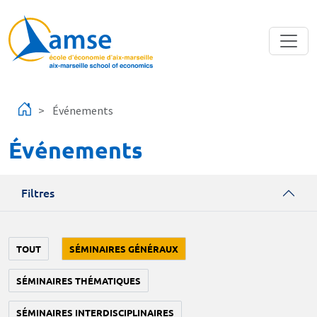
Aller au contenu principal
Événements
Événements
Filtres
TOUT
SÉMINAIRES GÉNÉRAUX
SÉMINAIRES THÉMATIQUES
SÉMINAIRES INTERDISCIPLINAIRES