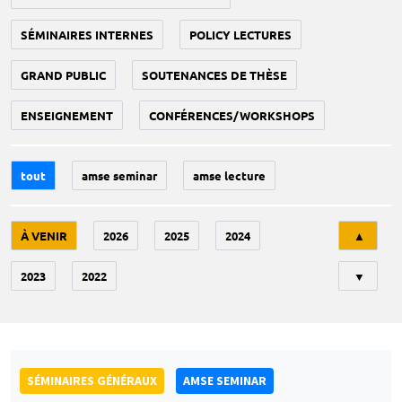
SÉMINAIRES INTERNES
POLICY LECTURES
GRAND PUBLIC
SOUTENANCES DE THÈSE
ENSEIGNEMENT
CONFÉRENCES/WORKSHOPS
tout
amse seminar
amse lecture
Tri
À VENIR
2026
2025
2024
▲
2023
2022
▼
SÉMINAIRES GÉNÉRAUX
AMSE SEMINAR