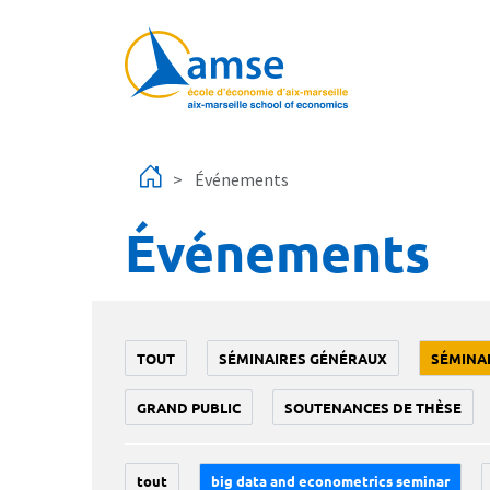
Aller au contenu principal
Événements
Événements
TOUT
SÉMINAIRES GÉNÉRAUX
SÉMINA
GRAND PUBLIC
SOUTENANCES DE THÈSE
tout
big data and econometrics seminar