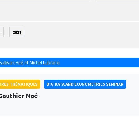
3
2022
Sullivan Hué
et
Michel Lubrano
IRES THÉMATIQUES
BIG DATA AND ECONOMETRICS SEMINAR
Gauthier Noé