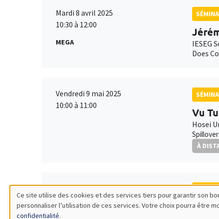
Mardi 8 avril 2025
SÉMINA
10:30 à 12:00
Jérém
MEGA
IESEG S
Does Cor
Vendredi 9 mai 2025
SÉMINA
10:00 à 11:00
Vu Tu
Hosei U
Spillove
À DIST
Vendredi 9 mai 2025
SÉMINA
Ce site utilise des cookies et des services tiers pour garantir son 
11:00 à 12:00
personnaliser l’utilisation de ces services. Votre choix pourra être 
Gille
Utilisation
confidentialité
.