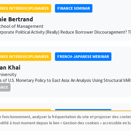
IRES INTERDISCIPLINAIRES
FINANCE SEMINAR
ie Bertrand
chool of Management
porate Political Activity (Really) Reduce Borrower Discouragement?
IRES INTERDISCIPLINAIRES
FRENCH-JAPANESE WEBINAR
an Khai
niversity
rs of U.S. Monetary Policy to East Asia: An Analysis Using Structural VA
ANCE
IRES INTERDISCIPLINAIRES
FRENCH-JAPANESE WEBINAR
bon fonctionnement, analyser la fréquentation du site et proposer des conte
modifié à tout moment depuis le lien « Gestion des cookies » accessible en 
s Dufrénot