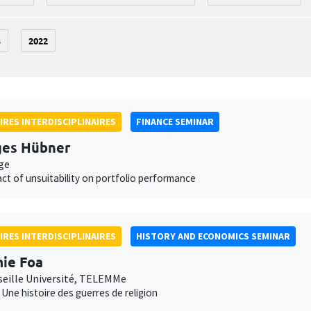
3
2022
IRES INTERDISCIPLINAIRES
FINANCE SEMINAR
ges Hübner
ge
ct of unsuitability on portfolio performance
IRES INTERDISCIPLINAIRES
HISTORY AND ECONOMICS SEMINAR
ie Foa
seille Université, TELEMMe
. Une histoire des guerres de religion