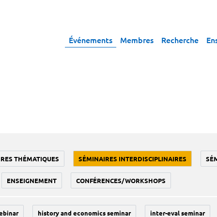
Événements
Membres
Recherche
En
IRES THÉMATIQUES
SÉMINAIRES INTERDISCIPLINAIRES
SÉ
ENSEIGNEMENT
CONFÉRENCES/WORKSHOPS
ebinar
history and economics seminar
inter-eval seminar