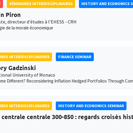
É
SÉMINAIRES INTERDISCIPLINAIRES
HISTORY AND ECONOMICS 
in Piron
te, directeur d'études à l’EHESS - CRH
gie de la morale économique
IRES INTERDISCIPLINAIRES
FINANCE SEMINAR
ry Gadzinski
tional University of Monaco
Time Different? Reconsidering Inflation Hedged Portfolios Through C
IRES INTERDISCIPLINAIRES
HISTORY AND ECONOMICS SEMINAR
e centrale centrale 300-850 : regards croisés hi