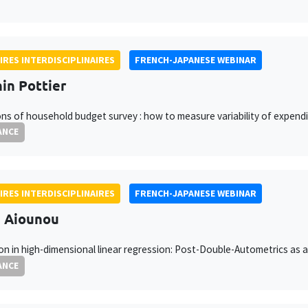
IRES INTERDISCIPLINAIRES
FRENCH-JAPANESE WEBINAR
in Pottier
ons of household budget survey : how to measure variability of expend
ANCE
IRES INTERDISCIPLINAIRES
FRENCH-JAPANESE WEBINAR
h Aiounou
on in high-dimensional linear regression: Post-Double-Autometrics as 
ANCE