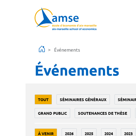
Aller au contenu principal
Événements
Événements
TOUT
SÉMINAIRES GÉNÉRAUX
SÉMINAI
GRAND PUBLIC
SOUTENANCES DE THÈSE
À VENIR
2026
2025
2024
2023