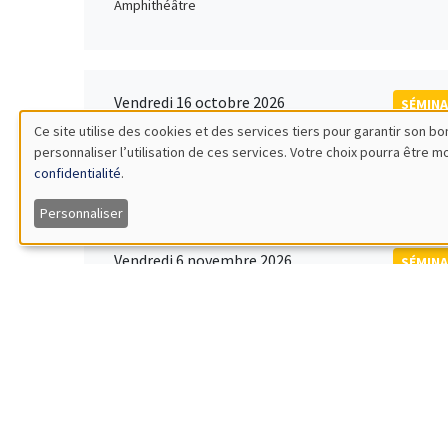
Amphithéâtre
Vendredi 16 octobre 2026
SÉMINA
11:00 à 12:15
Ce site utilise des cookies et des services tiers pour garantir son 
Rober
personnaliser l’utilisation de ces services. Votre choix pourra être 
Utilisation
MEGA
Universi
confidentialité
.
des
Personnaliser
données
Vendredi 6 novembre 2026
SÉMINA
12:00 à 13:00
TBA
personnelles
Îlot Bernard du Bois
et
des
Lundi 9 novembre 2026
SÉMINA
11:30 à 12:45