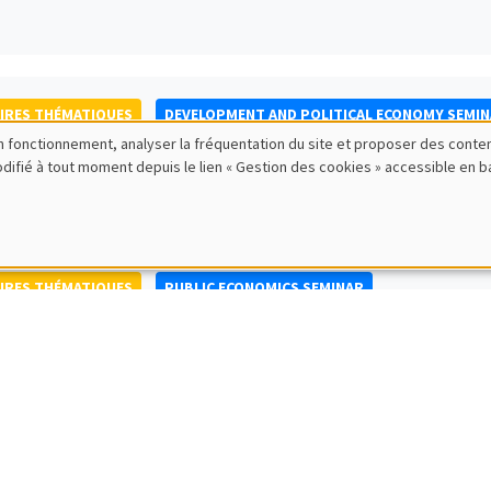
IRES THÉMATIQUES
DEVELOPMENT AND POLITICAL ECONOMY SEMI
bon fonctionnement, analyser la fréquentation du site et proposer des conte
to Nisticò
modifié à tout moment depuis le lien « Gestion des cookies » accessible en 
ty of Naples Federico II
IRES THÉMATIQUES
PUBLIC ECONOMICS SEMINAR
IRES GÉNÉRAUX
AMSE SEMINAR