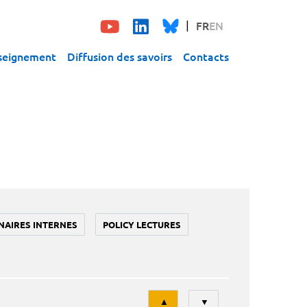
FR
EN
seignement
Diffusion des savoirs
Contacts
NAIRES INTERNES
POLICY LECTURES
Tri
▲
▼