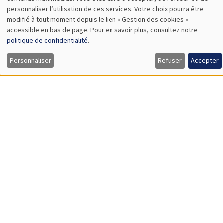
TBA
des
personnaliser l’utilisation de ces services. Votre choix pourra être
modifié à tout moment depuis le lien « Gestion des cookies »
données
accessible en bas de page. Pour en savoir plus, consultez notre
personnelles
politique de confidentialité
.
SÉMINAIRES GÉNÉRAUX
AMSE SEMINAR
et
Personnaliser
Refuser
Accepter
Îlot Bernard du Bois
Amphithéâtre
des
Lundi 9 novembre 2026
cookies
11:30 à 12:45
Amelie Schiprowski
University of Bonn
SÉMINAIRES GÉNÉRAUX
AMSE SEMINAR
Îlot Bernard du Bois
Amphithéâtre
Lundi 16 novembre 2026
11:30 à 12:45