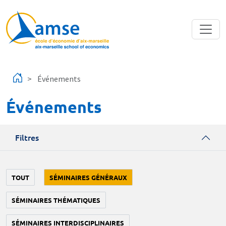
Aller au contenu principal
Événements
Événements
Filtres
TOUT
SÉMINAIRES GÉNÉRAUX
SÉMINAIRES THÉMATIQUES
SÉMINAIRES INTERDISCIPLINAIRES