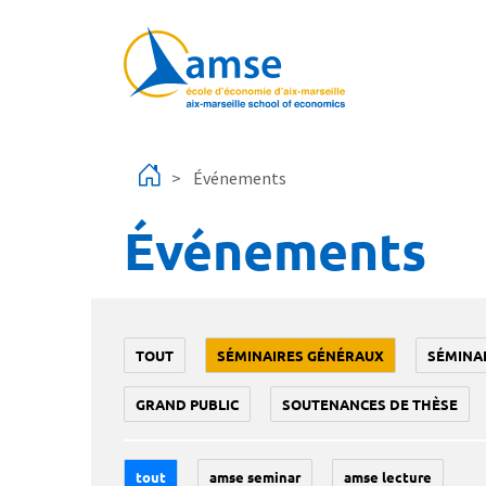
Aller au contenu principal
Événements
Événements
TOUT
SÉMINAIRES GÉNÉRAUX
SÉMINA
GRAND PUBLIC
SOUTENANCES DE THÈSE
tout
amse seminar
amse lecture