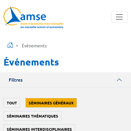
Aller au contenu principal
Événements
Événements
Filtres
TOUT
SÉMINAIRES GÉNÉRAUX
SÉMINAIRES THÉMATIQUES
SÉMINAIRES INTERDISCIPLINAIRES