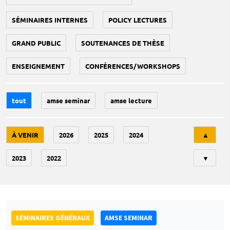
SÉMINAIRES INTERNES
POLICY LECTURES
GRAND PUBLIC
SOUTENANCES DE THÈSE
ENSEIGNEMENT
CONFÉRENCES/WORKSHOPS
tout
amse seminar
amse lecture
Tri
À VENIR
2026
2025
2024
▲
2023
2022
▼
SÉMINAIRES GÉNÉRAUX
AMSE SEMINAR