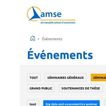
Aller au contenu principal
Événements
Événements
TOUT
SÉMINAIRES GÉNÉRAUX
SÉMINA
GRAND PUBLIC
SOUTENANCES DE THÈSE
tout
big data and econometrics seminar