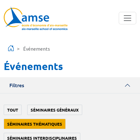
Aller au contenu principal
Événements
Événements
Filtres
TOUT
SÉMINAIRES GÉNÉRAUX
SÉMINAIRES THÉMATIQUES
SÉMINAIRES INTERDISCIPLINAIRES