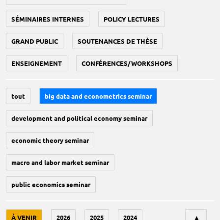
SÉMINAIRES INTERNES
POLICY LECTURES
GRAND PUBLIC
SOUTENANCES DE THÈSE
ENSEIGNEMENT
CONFÉRENCES/WORKSHOPS
tout
big data and econometrics seminar
development and political economy seminar
economic theory seminar
macro and labor market seminar
public economics seminar
Tri
À VENIR
2026
2025
2024
▲