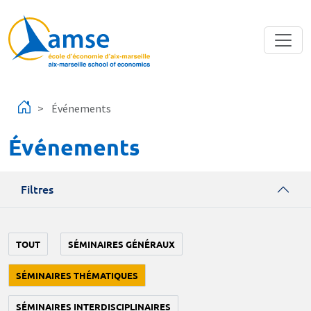
Aller au contenu principal
Événements
Événements
Filtres
TOUT
SÉMINAIRES GÉNÉRAUX
SÉMINAIRES THÉMATIQUES
SÉMINAIRES INTERDISCIPLINAIRES