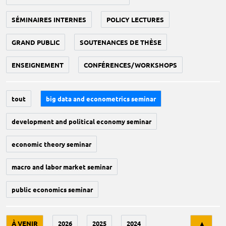
SÉMINAIRES INTERNES
POLICY LECTURES
GRAND PUBLIC
SOUTENANCES DE THÈSE
ENSEIGNEMENT
CONFÉRENCES/WORKSHOPS
tout
big data and econometrics seminar
development and political economy seminar
economic theory seminar
macro and labor market seminar
public economics seminar
Tri
À VENIR
2026
2025
2024
▲