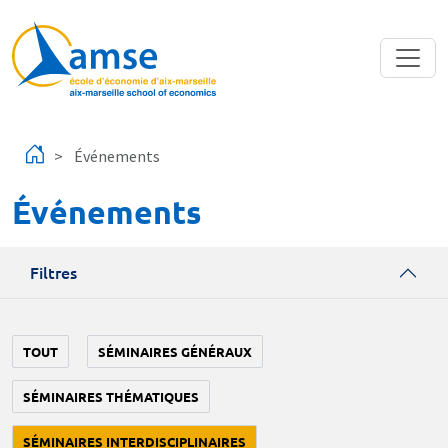
Aller au contenu principal
Événements
Événements
Filtres
TOUT
SÉMINAIRES GÉNÉRAUX
SÉMINAIRES THÉMATIQUES
SÉMINAIRES INTERDISCIPLINAIRES