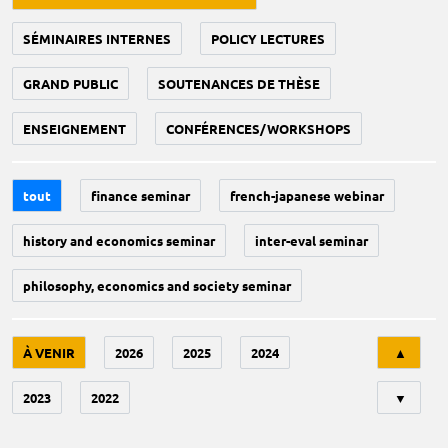
SÉMINAIRES INTERNES
POLICY LECTURES
GRAND PUBLIC
SOUTENANCES DE THÈSE
ENSEIGNEMENT
CONFÉRENCES/WORKSHOPS
tout
finance seminar
french-japanese webinar
history and economics seminar
inter-eval seminar
philosophy, economics and society seminar
Tri
À VENIR
2026
2025
2024
▲
2023
2022
▼